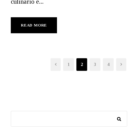
culinario e...
READ MORE
1
2
3
4