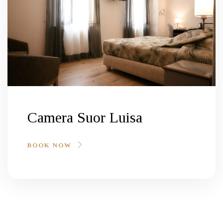
Camere Singole
1 ospite
A partire da..
€55
/ NOTTE