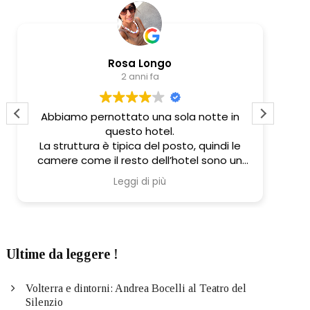
Rosa Longo
2 anni fa
Abbiamo pernottato una sola notte in
The
questo hotel.
of t
La struttura è tipica del posto, quindi le
camere come il resto dell’hotel sono un
spa
pó datate (i bagni soprattutto!)
was
Leggi di più
Il sevizio è cortese, buona la pulizia dei
nee
locali,e colazione discreta.
Th
Ottima la posizione!
sec
Ultime da leggere !
Volterra e dintorni: Andrea Bocelli al Teatro del
Silenzio