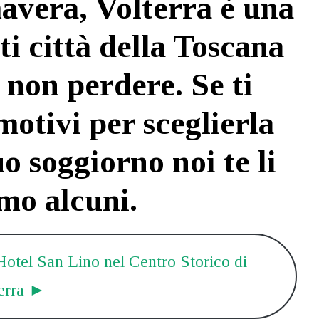
avera, Volterra è una
ti città della Toscana
Unboxing Men
 non perdere. Se ti
2 anni fa
motivi per sceglierla
Bellissimo albergo in centro città, con
piscina e servizio bar.
o soggiorno noi te li
mo alcuni.
’Hotel San Lino nel Centro Storico di
erra ►