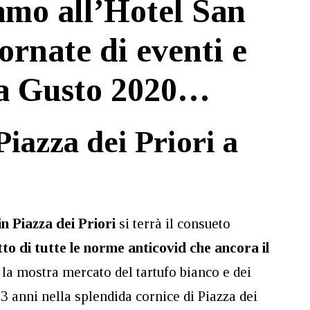
iamo all’Hotel San
iornate di eventi e
Unboxing Men
2 anni fa
ra Gusto 2020…
Bellissimo albergo in centro città, con
piscina e servizio bar.
Piazza dei Priori a
in Piazza dei Priori
si terrà il consueto
to di tutte le norme anticovid che ancora il
, la mostra mercato del tartufo bianco e dei
23 anni nella splendida cornice di Piazza dei