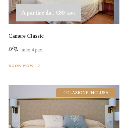
A partire da..
€89
/ notte
Camere Classic
max 4 pax
BOOK NOW
COLAZIONE INCLUSA