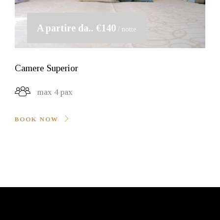
A partire da..
€140
/ notte
Camere Superior
max 4 pax
BOOK NOW