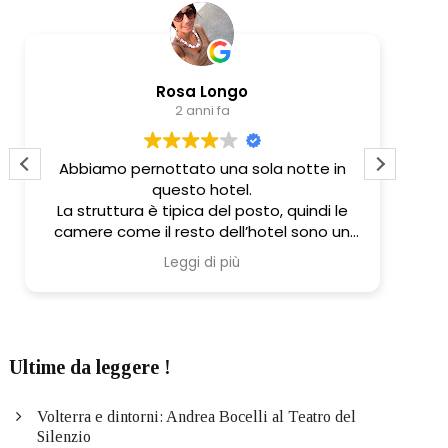
Rosa Longo
2 anni fa
Abbiamo pernottato una sola notte in
The
questo hotel.
of t
La struttura è tipica del posto, quindi le
camere come il resto dell’hotel sono un
spa
pó datate (i bagni soprattutto!)
was
Leggi di più
Il sevizio è cortese, buona la pulizia dei
nee
locali,e colazione discreta.
Th
Ottima la posizione!
sec
Ultime da leggere !
Volterra e dintorni: Andrea Bocelli al Teatro del
Silenzio