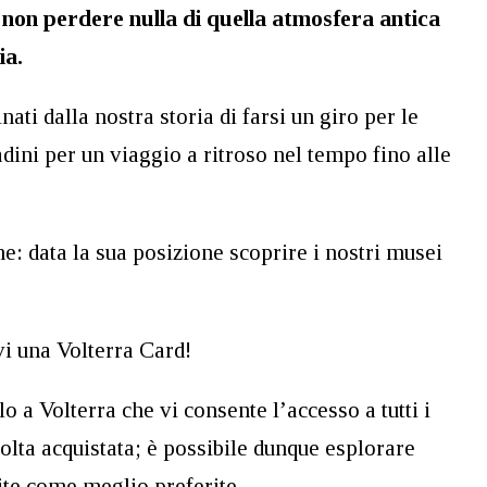
a non perdere nulla di quella atmosfera antica
ia.
Unboxing Men
nati dalla nostra storia di farsi un giro per le
2 anni fa
tadini per un viaggio a ritroso nel tempo fino alle
Bellissimo albergo in centro città, con
piscina e servizio bar.
he: data la sua posizione scoprire i nostri musei
vi una Volterra Card!
o a Volterra che vi consente l’accesso a tutti i
volta acquistata; è possibile dunque esplorare
site come meglio preferite.